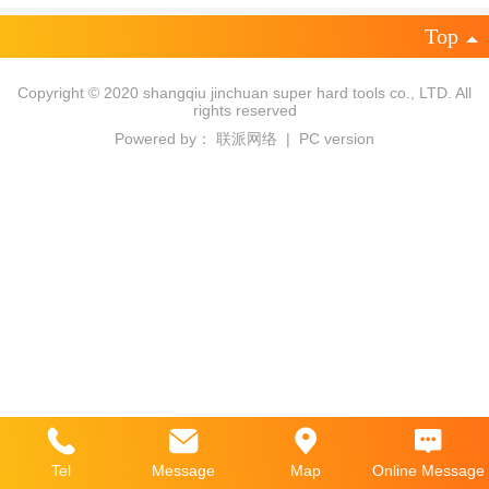
Top
Copyright © 2020 shangqiu jinchuan super hard tools co., LTD. All
rights reserved
Powered by：
联派网络
|
PC version
Tel
Message
Map
Online Message