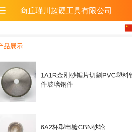
商丘瑾川超硬工具有限公司
中文
English
产品展示
1A1R金刚砂锯片切割PVC塑料
件玻璃钢件
6A2杯型电镀CBN砂轮