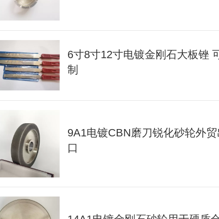
6寸8寸12寸电镀金刚石大板锉 
制
9A1电镀CBN磨刀锐化砂轮外贸
口