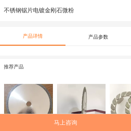
不锈钢锯片电镀金刚石微粉
产品详情
产品参数
推荐产品
马上咨询
CBN切割片
异型齿形金刚石切
客户定
割片
用于刹